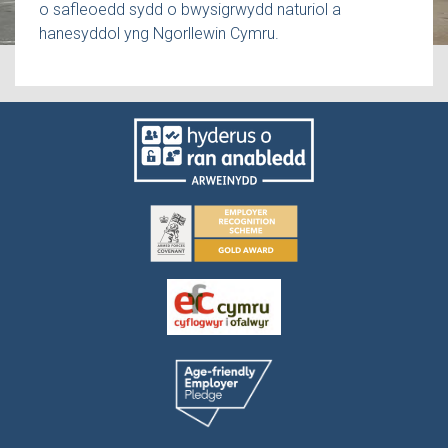
o safleoedd sydd o bwysigrwydd naturiol a
hanesyddol yng Ngorllewin Cymru.