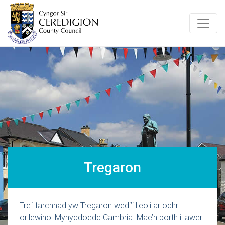
Tregaron
Tref farchnad yw Tregaron wedi’i lleoli ar ochr
orllewinol Mynyddoedd Cambria. Mae’n borth i lawer