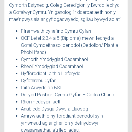
Cymorth Estynedig, Coleg Ceredigion, y Bwrdd Iechyd
a Gofalwyr Cymru. Yn ganolog i’r ddarpariaeth hon y
mae’r pwyslais ar gyflogadwyedd, sgiliau bywyd ac ati.
Fframwaith cynefino Cymru Gyfan
QCF Lefel 2,3,4 a 5 (Diploma) mewn Iechyd a
Gofal Cymdeithasol penodol (Oedolion/ Plant a
Phobl Ifanc)
Cymorth Ymddygiad Cadarnhaol
Rheoli Ymddygiad Cadarnhaol
Hyfforddiant Iaith a Lleferydd
Cyfathrebu Cyfan
Iaith Arwyddion BSL
Deilydd Pasbort Cymru Gyfan – Codi a Chario
Rhoi meddyginiaeth
Anabledd Dysgu Dwys a Lluosog
Amrywiaeth o hyfforddiant penodol sy’n
ymwneud ag anghenion y defnyddwyr
gwasanaethau a’u lleoliadau.