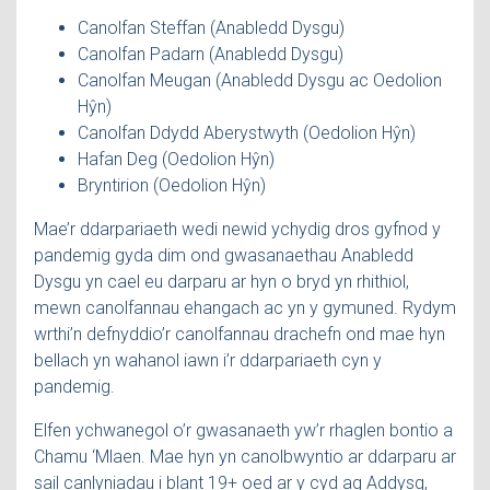
Canolfan Steffan (Anabledd Dysgu)
Canolfan Padarn (Anabledd Dysgu)
Canolfan Meugan (Anabledd Dysgu ac Oedolion
Hŷn)
Canolfan Ddydd Aberystwyth (Oedolion Hŷn)
Hafan Deg (Oedolion Hŷn)
Bryntirion (Oedolion Hŷn)
Mae’r ddarpariaeth wedi newid ychydig dros gyfnod y
pandemig gyda dim ond gwasanaethau Anabledd
Dysgu yn cael eu darparu ar hyn o bryd yn rhithiol,
mewn canolfannau ehangach ac yn y gymuned. Rydym
wrthi’n defnyddio’r canolfannau drachefn ond mae hyn
bellach yn wahanol iawn i’r ddarpariaeth cyn y
pandemig.
Elfen ychwanegol o’r gwasanaeth yw’r rhaglen bontio a
Chamu ‘Mlaen. Mae hyn yn canolbwyntio ar ddarparu ar
sail canlyniadau i blant 19+ oed ar y cyd ag Addysg,