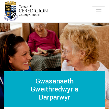
Gwasanaeth
Gweithredwyr a
Darparwyr