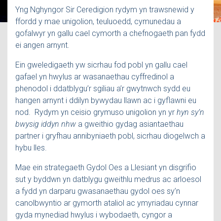
Yng Nghyngor Sir Ceredigion rydym yn trawsnewid y
ffordd y mae unigolion, teuluoedd, cymunedau a
gofalwyr yn gallu cael cymorth a chefnogaeth pan fydd
ei angen arnynt.
Ein gweledigaeth yw sicrhau fod pobl yn gallu cael
gafael yn hwylus ar wasanaethau cyffredinol a
phenodol i ddatblygu’r sgiliau a’r gwytnwch sydd eu
hangen arnynt i ddilyn bywydau llawn ac i gyflawni eu
nod. Rydym yn ceisio grymuso unigolion yn yr
hyn sy’n
bwysig iddyn nhw
a gweithio gydag asiantaethau
partner i gryfhau annibyniaeth pobl, sicrhau diogelwch a
hybu lles.
Mae ein strategaeth Gydol Oes a Llesiant yn disgrifio
sut y byddwn yn datblygu gweithlu medrus ac arloesol
a fydd yn darparu gwasanaethau gydol oes sy’n
canolbwyntio ar gymorth ataliol ac ymyriadau cynnar
gyda mynediad hwylus i wybodaeth, cyngor a