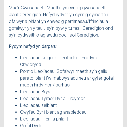
Mae’r Gwasanaeth Maethu yn cynnig gwasanaeth i
blant Ceredigion. Hefyd rydym yn cynnig cymorth i
ofalwyr a phlant yn enwedig perthnasau/ffrindiau a
gofalwyr yn y teulu sy’n byw y tu fas i Geredigion ond
sy’n cydweithio ag awdurdod lleol Ceredigion.
Rydym hefyd yn darparu:
Lleoliadau Unigol a Lleoliadau i Frodyr a
Chwiorydd
Pontio Lleoliadau: Gofalwyr maeth sy’n gallu
paratoi plant i’w mabwysiadu neu ar gyfer gofal
maeth hirdymor / parhaol
Lleoliadau Brys
Lleoliadau Tymor Byr a Hirdymor
Lleoliadau seibiant
Gwyliau Byr i blant ag anableddau
Lleoliadau i rieni a phlant
Gofal Dydd