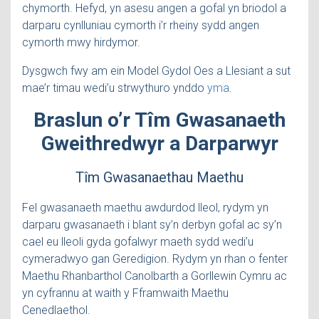
chymorth. Hefyd, yn asesu angen a gofal yn briodol a
darparu cynlluniau cymorth i’r rheiny sydd angen
cymorth mwy hirdymor.
Dysgwch fwy am ein Model Gydol Oes a Llesiant a sut
mae’r timau wedi’u strwythuro ynddo
yma
.
Braslun o’r Tîm Gwasanaeth
Gweithredwyr a Darparwyr
Tîm Gwasanaethau Maethu
Fel gwasanaeth maethu awdurdod lleol, rydym yn
darparu gwasanaeth i blant sy’n derbyn gofal ac sy’n
cael eu lleoli gyda gofalwyr maeth sydd wedi’u
cymeradwyo gan Geredigion. Rydym yn rhan o fenter
Maethu Rhanbarthol Canolbarth a Gorllewin Cymru ac
yn cyfrannu at waith y Fframwaith Maethu
Cenedlaethol.