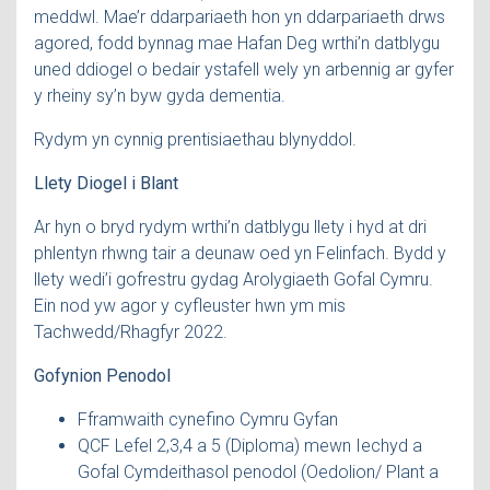
meddwl. Mae’r ddarpariaeth hon yn ddarpariaeth drws
agored, fodd bynnag mae Hafan Deg wrthi’n datblygu
uned ddiogel o bedair ystafell wely yn arbennig ar gyfer
y rheiny sy’n byw gyda dementia.
Rydym yn cynnig prentisiaethau blynyddol.
Llety Diogel i Blant
Ar hyn o bryd rydym wrthi’n datblygu llety i hyd at dri
phlentyn rhwng tair a deunaw oed yn Felinfach. Bydd y
llety wedi’i gofrestru gydag Arolygiaeth Gofal Cymru.
Ein nod yw agor y cyfleuster hwn ym mis
Tachwedd/Rhagfyr 2022.
Gofynion Penodol
Fframwaith cynefino Cymru Gyfan
QCF Lefel 2,3,4 a 5 (Diploma) mewn Iechyd a
Gofal Cymdeithasol penodol (Oedolion/ Plant a