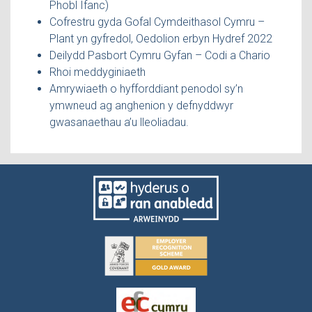
Phobl Ifanc)
Cofrestru gyda Gofal Cymdeithasol Cymru –
Plant yn gyfredol, Oedolion erbyn Hydref 2022
Deilydd Pasbort Cymru Gyfan – Codi a Chario
Rhoi meddyginiaeth
Amrywiaeth o hyfforddiant penodol sy’n
ymwneud ag anghenion y defnyddwyr
gwasanaethau a’u lleoliadau.