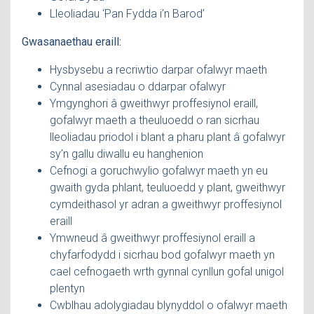
Lleoliadau ‘Pan Fydda i’n Barod’
Gwasanaethau eraill:
Hysbysebu a recriwtio darpar ofalwyr maeth
Cynnal asesiadau o ddarpar ofalwyr
Ymgynghori â gweithwyr proffesiynol eraill,
gofalwyr maeth a theuluoedd o ran sicrhau
lleoliadau priodol i blant a pharu plant â gofalwyr
sy’n gallu diwallu eu hanghenion
Cefnogi a goruchwylio gofalwyr maeth yn eu
gwaith gyda phlant, teuluoedd y plant, gweithwyr
cymdeithasol yr adran a gweithwyr proffesiynol
eraill
Ymwneud â gweithwyr proffesiynol eraill a
chyfarfodydd i sicrhau bod gofalwyr maeth yn
cael cefnogaeth wrth gynnal cynllun gofal unigol
plentyn
Cwblhau adolygiadau blynyddol o ofalwyr maeth