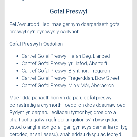
Gofal Preswyl
Fel Awdurdod Lleol mae gennym ddarpariaeth gofal
preswyl sy’n cynnwys y canlynol:
Gofal Preswyl i Oedolion
Cartref Gofal Preswyl Hafan Deg, Llanbed
Cartref Gofal Preswyl yr Hafod, Aberteifi
Cartref Gofal Preswyl Bryntirion, Tregaron
Cartref Gofal Preswyl Tregerddan, Bow Street
Cartref Gofal Preswyl Min y Môr, Aberaeron.
Mae’r ddarpariaeth hon yn darparu gofal preswyl
cofrestredig a chymorth i oedolion dros ddeunaw oed.
Rydym yn darparu lleoliadau tymor byr, dros dro a
pharhaol a gallwn gefnogi unigolion sy’n byw gydag
ystod o anghenion gofal, gan gynnwys dementia (diffyg
cerdded, ar sail asesu), anableddau dysgu ac iechyd