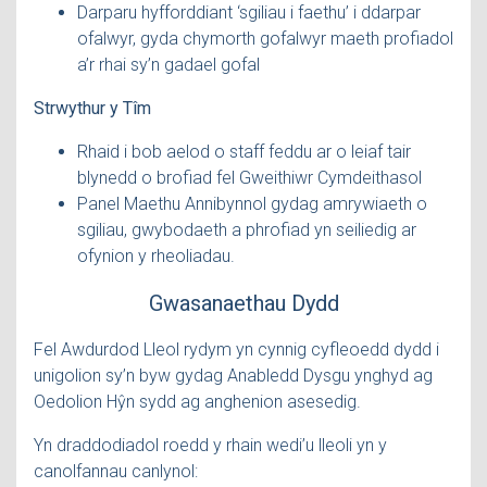
Darparu hyfforddiant ‘sgiliau i faethu’ i ddarpar
ofalwyr, gyda chymorth gofalwyr maeth profiadol
a’r rhai sy’n gadael gofal
Strwythur y Tîm
Rhaid i bob aelod o staff feddu ar o leiaf tair
blynedd o brofiad fel Gweithiwr Cymdeithasol
Panel Maethu Annibynnol gydag amrywiaeth o
sgiliau, gwybodaeth a phrofiad yn seiliedig ar
ofynion y rheoliadau.
Gwasanaethau Dydd
Fel Awdurdod Lleol rydym yn cynnig cyfleoedd dydd i
unigolion sy’n byw gydag Anabledd Dysgu ynghyd ag
Oedolion Hŷn sydd ag anghenion asesedig.
Yn draddodiadol roedd y rhain wedi’u lleoli yn y
canolfannau canlynol: